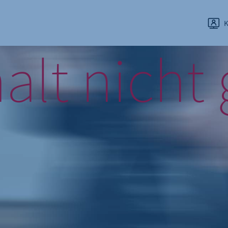
K
halt nicht