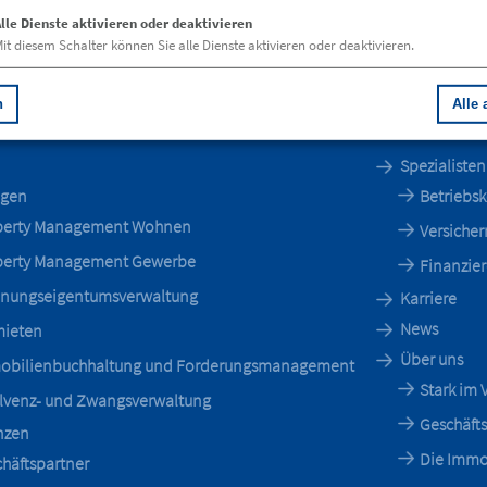
lle Dienste aktivieren oder deaktivieren
it diesem Schalter können Sie alle Dienste aktivieren oder deaktivieren.
n
Alle 
Spezialiste
ngen
Betriebs
perty Management Wohnen
Versicher
perty Management Gewerbe
Finanzie
nungseigentumsverwaltung
Karriere
News
mieten
Über uns
obilienbuchhaltung und Forderungsmanagement
Stark im
lvenz- und Zwangsverwaltung
Geschäfts
nzen
Die Immo
häftspartner