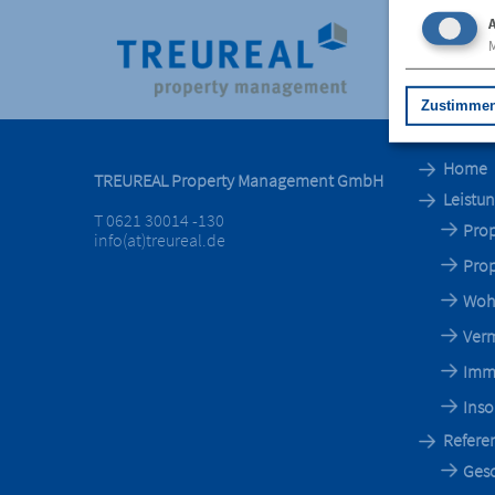
A
M
Zustimme
Home
TREUREAL Property Management GmbH
Leistu
T 0621 30014 -130
Pro
info(at)treureal.de
Pro
Woh
Ver
Imm
Inso
Refere
Gesc