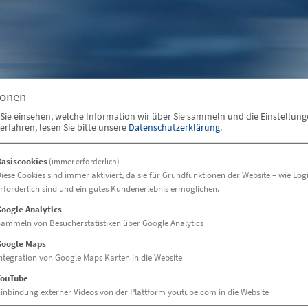
ionen
Sie einsehen, welche Information wir über Sie sammeln und die Einstellun
rfahren, lesen Sie bitte unsere
Datenschutzerklärung
.
Basiscookies
(immer erforderlich)
iese Cookies sind immer aktiviert, da sie für Grundfunktionen der Website – wie Log
rforderlich sind und ein gutes Kundenerlebnis ermöglichen.
hnen aufgerufene Inhalt k
oogle Analytics
cht gefunden werden
ammeln von Besucherstatistiken über Google Analytics
Google Maps
ntegration von Google Maps Karten in die Website
um zur Startseite zurück zu gelangen
YouTube
inbindung externer Videos von der Plattform youtube.com in die Website