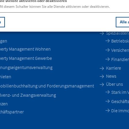
lle Dienste aktivieren oder deaktivieren
it diesem Schalter können Sie alle Dienste aktivieren oder deaktivieren.
n
Alle 
Spezialiste
ngen
Betriebs
perty Management Wohnen
Versicher
perty Management Gewerbe
Finanzie
nungseigentumsverwaltung
Karriere
News
mieten
Über uns
obilienbuchhaltung und Forderungsmanagement
Stark im
lvenz- und Zwangsverwaltung
Geschäfts
nzen
Die Immo
häftspartner