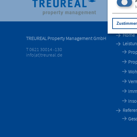
A
M
Zustimme
Home
TREUREAL Property Management GmbH
Leistu
T 0621 30014 -130
Pro
info(at)treureal.de
Pro
Woh
Ver
Imm
Inso
Refere
Gesc