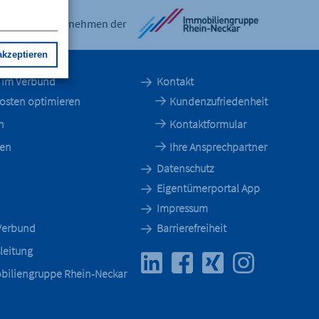
Ein Unternehmen der
akzeptieren
n im Verbund
Kontakt
kosten optimieren
Kundenzufriedenheit
n
Kontaktformular
ren
Ihre Ansprechpartner
Datenschutz
Eigentümerportal App
Impressum
 Verbund
Barrierefreiheit
leitung
biliengruppe Rhein-Neckar