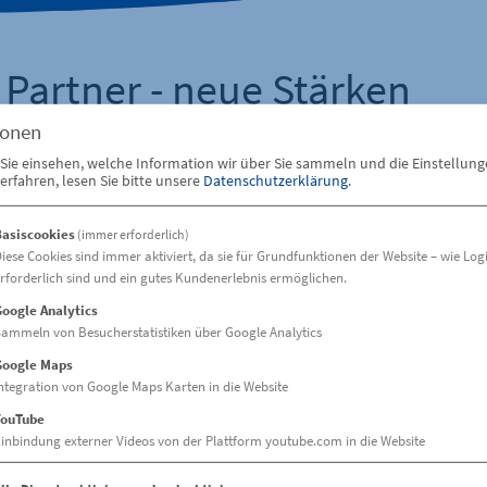
 Partner - neue Stärken
ionen
ie IVB Immobilienverwaltung Bamberg GmbH professionell u
Sie einsehen, welche Information wir über Sie sammeln und die Einstellun
emeinschaften und private Immobilieninvestoren. Inzwis
rfahren, lesen Sie bitte unsere
Datenschutzerklärung
.
r TREUREAL Property Management GmbH gesellschaftsrechtl
und Ihren Gemeinschaften nunmehr das gesamte Knowhow 
Basiscookies
(immer erforderlich)
r 30 Jahren Erfahrung in der WEG-Verwaltung unmittelbar 
iese Cookies sind immer aktiviert, da sie für Grundfunktionen der Website – wie Log
rforderlich sind und ein gutes Kundenerlebnis ermöglichen.
n die Ihnen bekannten Verwalter, gleichzeitig greifen Sie jetz
oogle Analytics
utschlandweit arbeitenden Organisation im Immobilienma
ammeln von Besucherstatistiken über Google Analytics
Google Maps
 über die neuen Stärken
, die Ihnen zur Verfügung stehen.
ntegration von Google Maps Karten in die Website
YouTube
inbindung externer Videos von der Plattform youtube.com in die Website