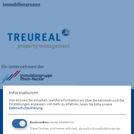
Immobiliengruppe
Ein Unternehmen der
Informationen
Hier können Sie einsehen, welche Information wir über Sie sammeln und die
Einstellungen anpassen.
Um mehr zu erfahren, lesen Sie bitte unsere
TREUREAL Property Management GmbH
Datenschutzerklärung
.
T 0621 30014 -130
info(at)treureal.de
Basiscookies
(immer erforderlich)
Diese Cookies sind immer aktiviert, da sie für Grundfunktionen der