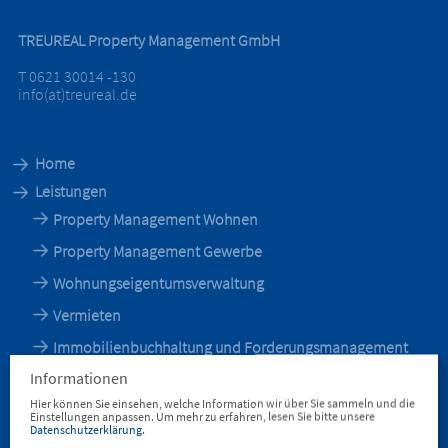
TREUREAL Property Management GmbH
T 0621 30014 -130
info(at)treureal.de
Home
Leistungen
Property Management Wohnen
Property Management Gewerbe
Wohnungseigentumsverwaltung
Vermieten
Immobilienbuchhaltung und Forderungsmanagement
Informationen
Insolvenz- und Zwangsverwaltung
Hier können Sie einsehen, welche Information wir über Sie sammeln und die
Referenzen
Einstellungen anpassen.
Um mehr zu erfahren, lesen Sie bitte unsere
Datenschutzerklärung
.
Geschäftspartner