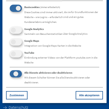
Spezialisten im Verbund
Basiscookies
(immer erforderlich)
Betriebskosten optimieren
Diese Cookies sind immer aktiviert, da sie für Grundfunktionen der
Website – wie Logins – erforderlich sind und ein gutes
Versichern
Kundenerlebnis ermöglichen.
Finanzieren
Google Analytics
Sammeln von Besucherstatistiken über Google Analytics
Karriere
News
Google Maps
Integration von Google Maps Karten in die Website
Über uns
YouTube
Stark im Verbund
Einbindung externer Videos von der Plattform youtube.com in die
Geschäftsleitung
Website
Die Immobiliengruppe Rhein-Neckar
Alle Dienste aktivieren oder deaktivieren
Kontakt
Mit diesem Schalter können Sie alle Dienste aktivieren oder
deaktivieren.
Kundenzufriedenheit
Kontaktformular
Zustimmen
Alle akzeptieren
Ihre Ansprechpartner
Datenschutz